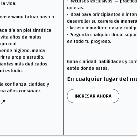
• Recursos exclusivos → practica
la vida.
quieras.
• Ideal para principiantes e int
observame tatuar paso a
desarrollar su carrera de manera
• Acceso inmediato desde cualqu
da día en piel sintética.
• Pregunta cualquier duda: sopor
vita años de malas
en todo tu progreso.
po real.
rende higiene, marca
ir tu propio estudio.
Gana claridad, habilidades y co
iantes más dedicados
estés donde estés.
mi estudio.
En cualquier lugar del 
a confianza, claridad y
oma años conseguir.
INGRESAR AHORA
a📍