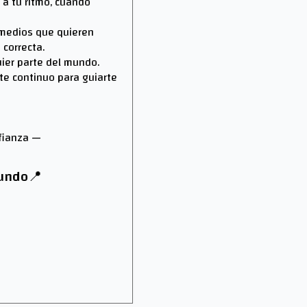
 a tu ritmo, cuando
ermedios que quieren
 correcta.
ier parte del mundo.
te continuo para guiarte
nfianza —
mundo📍