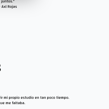
juntos."
- Axl Rojas
S
ir mi propio estudio en tan poco tiempo.
que me faltaba.