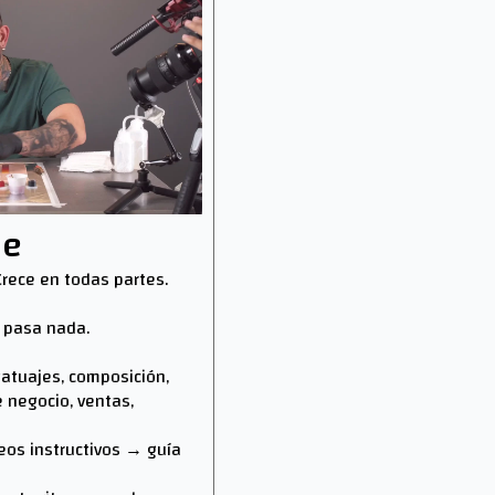
ne
Crece en todas partes.
 pasa nada.
 tatuajes, composición,
e negocio, ventas,
eos instructivos → guía